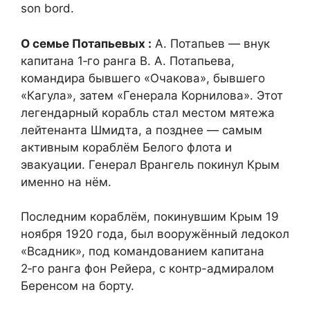
son bord.
О семье Потапьевых :
А. Потапьев — внук
капитана 1‑го ранга В. А. Потапьева,
командира бывшего «Очакова», бывшего
«Кагула», затем «Генерала Корнилова». Этот
легендарный корабль стал местом мятежа
лейтенанта Шмидта, а позднее — самым
активным кораблём Белого флота и
эвакуации. Генерал Врангель покинул Крым
именно на нём.
Последним кораблём, покинувшим Крым 19
ноября 1920 года, был вооружённый ледокол
«Всадник», под командованием капитана
2‑го ранга фон Рейера, с контр-адмиралом
Беренсом на борту.