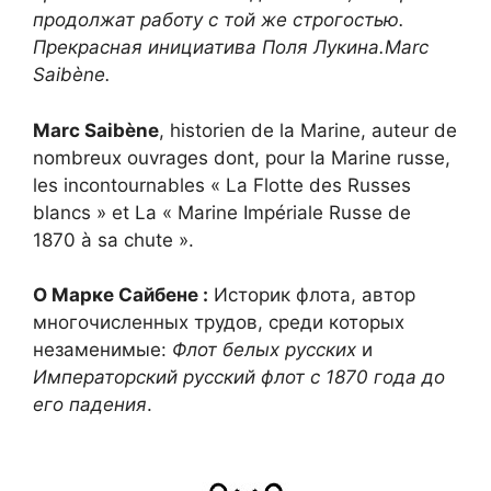
продолжат работу с той же строгостью.
Прекрасная инициатива Поля Лукина.Marc
Saibène.
Marc Saibène
, historien de la Marine, auteur de
nombreux ouvrages dont, pour la Marine russe,
les incontournables « La Flotte des Russes
blancs » et La « Marine Impériale Russe de
1870 à sa chute ».
О Марке Сайбене :
Историк флота, автор
многочисленных трудов, среди которых
незаменимые:
Флот белых русских
и
Императорский русский флот с 1870 года до
его падения
.