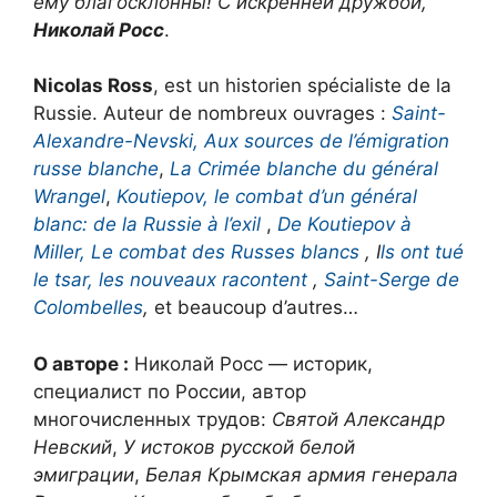
ему благосклонны! С искренней дружбой,
Николай Росс
.
Nicolas Ross
, est un historien spécialiste de la
Russie. Auteur de nombreux ouvrages :
Saint-
Alexandre-Nevski,
Aux sources de l’émigration
russe blanche
,
La Crimée blanche du général
Wrangel
,
Koutiepov, le combat d’un général
blanc: de la Russie à l’exil
,
De Koutiepov à
Miller, Le combat des Russes blancs
, I
ls ont tué
le tsar, les nouveaux racontent
,
Saint-Serge de
Colombelles
,
et beaucoup d’autres…
О авторе :
Николай Росс — историк,
специалист по России, автор
многочисленных трудов:
Святой Александр
Невский
,
У истоков русской белой
эмиграции
,
Белая Крымская армия генерала