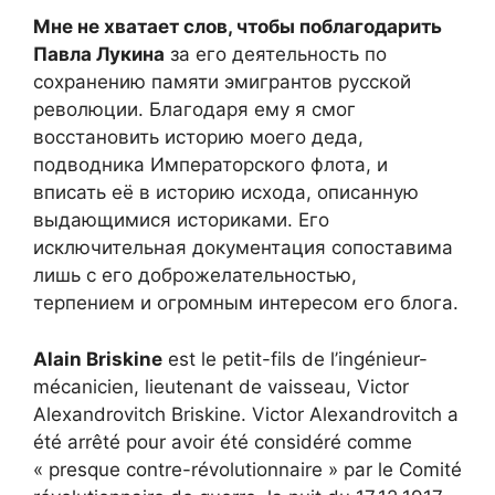
Мне не хватает слов, чтобы поблагодарить
Павла Лукина
за его деятельность по
сохранению памяти эмигрантов русской
революции. Благодаря ему я смог
восстановить историю моего деда,
подводника Императорского флота, и
вписать её в историю исхода, описанную
выдающимися историками. Его
исключительная документация сопоставима
лишь с его доброжелательностью,
терпением и огромным интересом его блога.
Alain Briskine
est le petit-fils de l’ingénieur-
mécanicien, lieutenant de vaisseau, Victor
Alexandrovitch Briskine. Victor Alexandrovitch a
été arrêté pour avoir été considéré comme
« presque contre-révolutionnaire » par le Comité