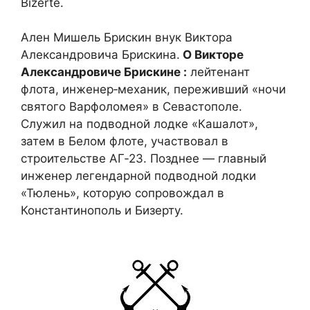
Bizerte.
Ален Мишель Брискин внук Виктора
Александровича Брискина.
О Викторе
Александровиче Брискине :
лейтенант
флота, инженер‑механик, переживший «ночи
святого Варфоломея» в Севастополе.
Служил на подводной лодке «Кашалот»,
затем в Белом флоте, участвовал в
строительстве АГ‑23. Позднее — главный
инженер легендарной подводной лодки
«Тюлень», которую сопровождал в
Константинополь и Бизерту.