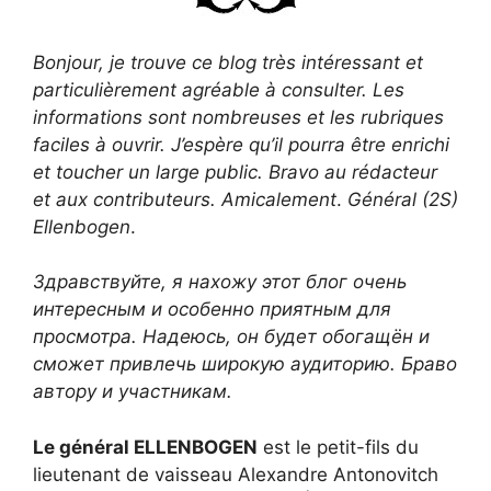
Bonjour, je trouve ce blog très intéressant et
particulièrement agréable à consulter. Les
informations sont nombreuses et les rubriques
faciles à ouvrir. J’espère qu’il pourra être enrichi
et toucher un large public. Bravo au rédacteur
et aux contributeurs. Amicalement
.
Général (2S)
Ellenbogen
.
Здравствуйте, я нахожу этот блог очень
интересным и особенно приятным для
просмотра. Надеюсь, он будет обогащён и
сможет привлечь широкую аудиторию. Браво
автору и участникам.
Le général ELLENBOGEN
est le petit-fils du
lieutenant de vaisseau Alexandre Antonovitch