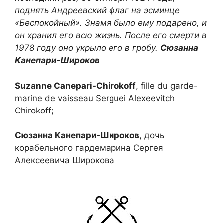
поднять Андреевский флаг на эсминце
«Беспокойный». Знамя было ему подарено, и
он хранил его всю жизнь. После его смерти в
1978 году оно укрыло его в гробу.
Сюзанна
Канепари‑Широков
Suzanne Canepari-Chirokoff
, fille du garde-
marine de vaisseau Serguei Alexeevitch
Chirokoff;
Сюзанна Канепари‑Широков
, дочь
корабельного гардемарина Сергея
Алексеевича Широкова