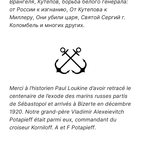
Врангеля
,
Кутепов, борьба белого генерала:
от России к изгнанию
,
От Кутепова к
Миллеру
,
Они убили царя
,
Святой Сергий г.
Коломбель
и многих других.
Merci à l’historien Paul Loukine d’avoir retracé le
centenaire de l’exode des marins russes partis
de Sébastopol et arrivés à Bizerte en décembre
1920. Notre grand-père Vladimir Alexeievitch
Potapieff était parmi eux, commandant du
croiseur Korniloff. A et F Potapieff
.