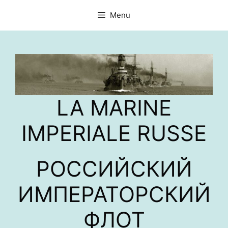
Aller
Menu
au
contenu
LA MARINE
IMPERIALE RUSSE
РОССИЙСКИЙ
ИМПЕРАТОРСКИЙ
ФЛОТ