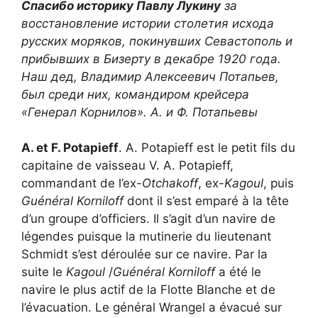
Спасибо историку Павлу Лукину
за
восстановление истории столетия исхода
русских моряков, покинувших Севастополь и
прибывших в Бизерту в декабре 1920 года.
Наш дед, Владимир Алексеевич Потапьев,
был среди них, командиром крейсера
«Генерал Корнилов».
А. и Ф. Потапьевы
A. et F. Potapieff
. A. Potapieff est le petit fils du
capitaine de vaisseau V. A. Potapieff,
commandant de l’ex-
Otchakoff
, ex-
Kagoul
, puis
Guénéral Korniloff
dont il s’est emparé à la tête
d’un groupe d’officiers. Il s’agit d’un navire de
légendes puisque la mutinerie du lieutenant
Schmidt s’est déroulée sur ce navire. Par la
suite le
Kagoul
/
Guénéral Korniloff
a été le
navire le plus actif de la Flotte Blanche et de
l’évacuation. Le général Wrangel a évacué sur