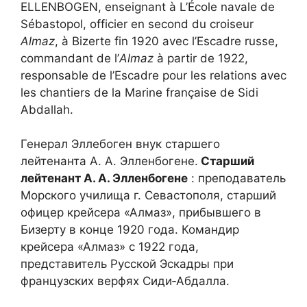
ELLENBOGEN, enseignant à L’École navale de
Sébastopol, officier en second du croiseur
Almaz
, à Bizerte fin 1920 avec l’Escadre russe,
commandant de l’
Almaz
à partir de 1922,
responsable de l’Escadre pour les relations avec
les chantiers de la Marine française de Sidi
Abdallah.
Генерал Эллебоген внук старшего
лейтенанта А. А. Элленбогене.
Старший
лейтенант А. А. Элленбогене
: преподаватель
Морского училища г. Севастополя, старший
офицер крейсера «Алмаз», прибывшего в
Бизерту в конце 1920 года. Командир
крейсера «Алмаз» с 1922 года,
представитель Русской Эскадры при
французских верфях Сиди‑Абдалла.