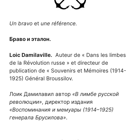
Un bravo
et
une référence.
Браво и эталон.
Loic Damilaville.
Auteur de « Dans les limbes
de la Révolution russe » et directeur de
publication de « Souvenirs et Mémoires (1914-
1925) Général Broussilov.
Лоик Дамилавил автор
«В лимбе русской
революции»
, директор издания
«Воспоминания и мемуары (1914–1925)
генерала Брусилова»
.