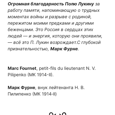
Огромная благодарность Полю Лукину
за
работу памяти, напоминающую о трудных
моментах войны и разрыве с родиной,
пережитом моими предками и другими
беженцами. Это Россия в сердцах этих
людей — и энергия, которую они проявили,
— всё это П. Лукин возрождает.С глубокой
признательностью,
Марк Фурне
.
Marc Fournet
, petit-fils du lieutenant N. V.
Pilipenko (MK 1914-II).
Марк Фурне
, внук лейтенанта Н. В.
Пилипенко (МК 1914‑II)