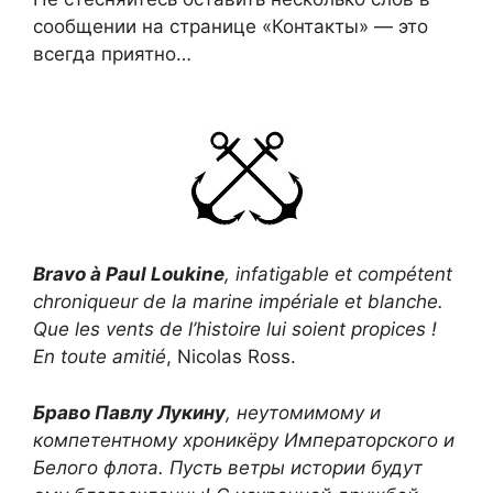
сообщении на странице «Контакты» — это
всегда приятно…
Bravo à Paul Loukine
, infatigable et compétent
chroniqueur de la marine impériale et blanche.
Que les vents de l’histoire lui soient propices !
En toute amitié
, Nicolas Ross.
Браво Павлу Лукину
, неутомимому и
компетентному хроникёру Императорского и
Белого флота. Пусть ветры истории будут